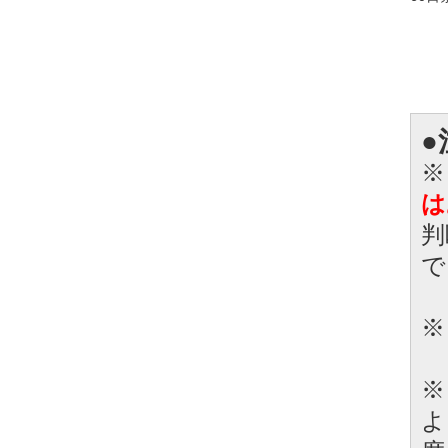
●
※
は
判
で
※
※
よ