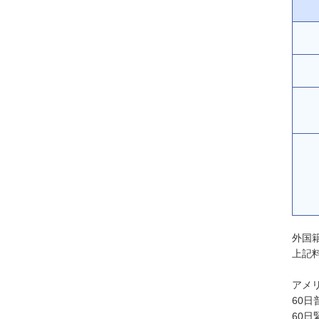
外国
上記
アメ
60日
60日