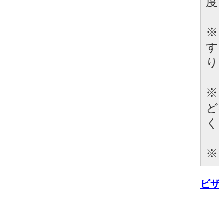
度
※
す
り
※
ど
く
※
ビ